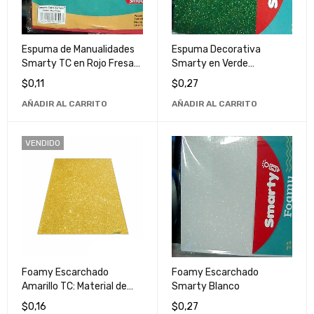
Espuma de Manualidades
Espuma Decorativa
Smarty TC en Rojo Fresa
Smarty en Verde
Liso - Material Escolar y de
Escarchado - Ideal para
$
0,11
$
0,27
Arte
Manualidades y Proyectos
AÑADIR AL CARRITO
AÑADIR AL CARRITO
Creativos
VENDIDO
Foamy Escarchado
Foamy Escarchado
Amarillo TC: Material de
Smarty Blanco
Manualidades de Alta
$
0,16
$
0,27