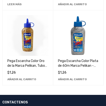
Calidad
LEER MÁS
AÑADIR AL CARRITO
Pega Escarcha Color Oro
Pega Escarcha Color Plata
de la Marca Pelikan, Tubo
de 60m Marca Pelikan -
de 60m - Ideal para
Ideal para Manualidades y
$
1,26
$
1,26
Manualidades y Proyectos
Decoraciones
AÑADIR AL CARRITO
AÑADIR AL CARRITO
de Arte
CONTACTENOS