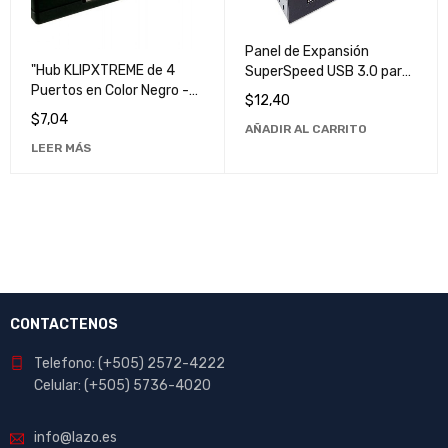
Panel de Expansión
"Hub KLIPXTREME de 4
SuperSpeed USB 3.0 para
Puertos en Color Negro -
Bahía de Montaje - Mejora
$
12,40
Conexión USB de Alta
tu Conexión y Velocidad
$
7,04
AÑADIR AL CARRITO
Velocidad"
LEER MÁS
CONTACTENOS
Telefono: (+505) 2572-4222
Celular: (+505) 5736-4020
info@lazo.es