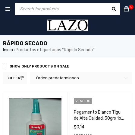
0
RÁPIDO SECADO
Inicio
Productos etiquetados “Rápido Secado”
›
SHOW ONLY PRODUCTS ON SALE
Orden predeterminado
FILTER
VENDIDO
Pegamento Blanco Tigu
de Alta Calidad, 30grs 1oz
- Ideal para Manualidades
$
0,14
y Proyectos Escolares