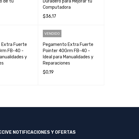
o de tu
Duradero para Mejorar tu
Computadora
$
36,17
CARRIT
QUICK
AÑADIR AL CARRIT
QUICK
VENDIDO
VIEW
O
VIEW
Extra Fuerte
Pegamento Extra Fuerte
Grm FB-40 -
Pointer 40Grm FB-40 -
Manualidades y
Ideal para Manualidades y
es
Reparaciones
$
0,19
QUICK VIEW
LEER MÁS
QUICK VIEW
ECIVE NOTIFICACIONES Y OFERTAS