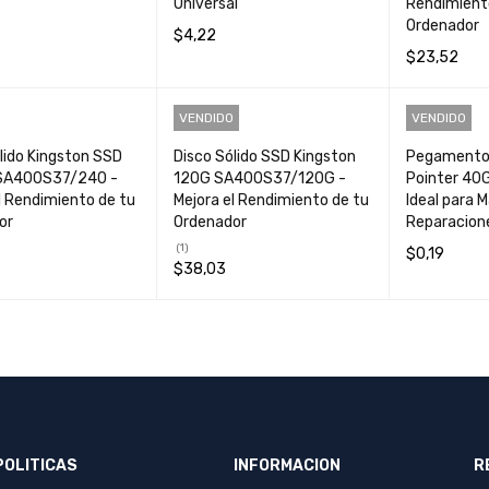
Universal
Rendimient
Ordenador
$
4,22
$
23,52
S
QUICK VIEW
AÑADIR AL CARRIT
QUICK
AÑADIR AL 
O
VIEW
VENDIDO
VENDIDO
O
lido Kingston SSD
Disco Sólido SSD Kingston
Pegamento 
SA400S37/240 -
120G SA400S37/120G -
Pointer 40
l Rendimiento de tu
Mejora el Rendimiento de tu
Ideal para 
or
Ordenador
Reparacion
(1)
$
0,19
$
38,03
AL CARRIT
QUICK
LEER MÁS
LEER MÁS
QUICK VIEW
O
VIEW
POLITICAS
INFORMACION
R