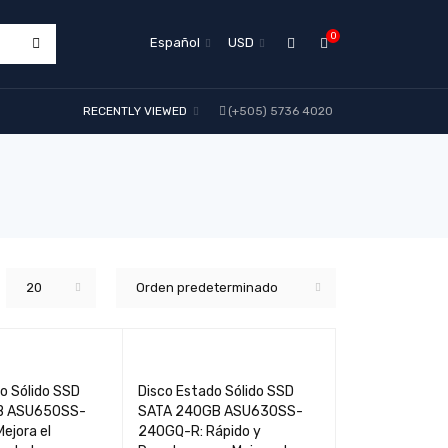
0
Español
USD
RECENTLY VIEWED
(+505) 5736 4020
20
Orden predeterminado
o Sólido SSD
Disco Estado Sólido SSD
B ASU650SS-
SATA 240GB ASU630SS-
ejora el
240GQ-R: Rápido y