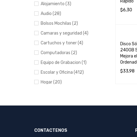
Rápido"
Alojamiento (3)
$
6,30
Audio (28)
LEER MÁ
Bolsos Mochilas (2)
Camaras y seguridad (4)
Cartuchos y toner (4)
Disco Só
240GB 
Computadoras (2)
Mejora e
Ordenad
Equipo de Grabacion (1)
$
33,98
Escolar y Oficina (412)
AÑADIR 
Hogar (20)
Impresoras (8)
Manualidades (23)
Muebles (1)
Papeleria (44)
CONTACTENOS
Portables y entretenimiento
(7)