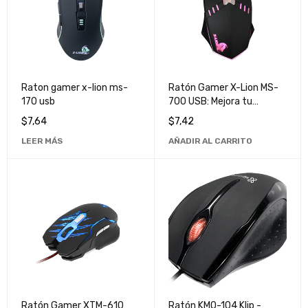
Raton gamer x-lion ms-
Ratón Gamer X-Lion MS-
170 usb
700 USB: Mejora tu
Experiencia de Juego con
$
7,64
$
7,42
Alta Precisión y Velocidad
LEER MÁS
AÑADIR AL CARRITO
Ratón Gamer XTM-610
Ratón KMO-104 Klip -