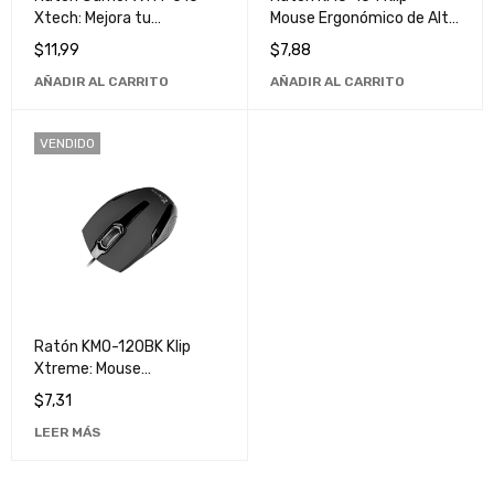
Xtech: Mejora tu
Mouse Ergonómico de Alta
Experiencia de Juego con
Precisión para
$
11,99
$
7,88
Alta Precisión y Velocidad
Computadora
AÑADIR AL CARRITO
AÑADIR AL CARRITO
VENDIDO
Ratón KMO-120BK Klip
Xtreme: Mouse
Ergonómico de Alta
$
7,31
Precisión para
LEER MÁS
Computadora