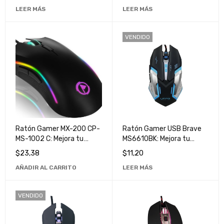
Profesionales
LEER MÁS
LEER MÁS
VENDIDO
Ratón Gamer MX-200 CP-
Ratón Gamer USB Brave
MS-1002 C: Mejora tu
MS6610BK: Mejora tu
Experiencia de Juego con
Experiencia de Juego con
$
23,38
$
11,20
Alta Precisión y Velocidad
Alta Precisión y Velocidad
AÑADIR AL CARRITO
LEER MÁS
VENDIDO