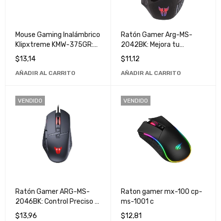
Mouse Gaming Inalámbrico
Ratón Gamer Arg-MS-
Klipxtreme KMW-375GR:
2042BK: Mejora tu
Ergonómico, Alta
Experiencia de Juego con
$
13,14
$
11,12
Precisión, Ideal para
Alta Precisión y
AÑADIR AL CARRITO
AÑADIR AL CARRITO
Trabajo y Juegos
Rendimiento
VENDIDO
VENDIDO
Ratón Gamer ARG-MS-
Raton gamer mx-100 cp-
2046BK: Control Preciso y
ms-1001 c
Rápido para Jugadores
$
13,96
$
12,81