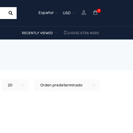
0
Español
USD
RECENTLY VIEWED
(+505) 5736 4020
20
Orden predeterminado