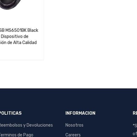
SB MS6501BK Black
 Dispositivo de
ón de Alta Calidad
S
QUICK VIEW
POLITICAS
INFORMACION
R
Reembolsos y Devoluciones
Nosotros
*S
of
Terminos de Pago
Careers