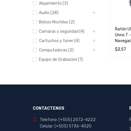
Alojamiento (3)
Audio (28)
Bolsos Mochilas (2)
Ratón U
Camaras y seguridad (4)
Unno T -
Navegaci
Cartuchos y toner (4)
$
2,57
Computadoras (2)
LEER MÁ
Equipo de Grabacion (1)
Escolar y Oficina (412)
Hogar (20)
Impresoras (8)
Manualidades (23)
Muebles (1)
CONTACTENOS
Papeleria (44)
Telefono: (+505) 2572-4222
Portables y
Celular: (+505) 5736-4020
entretenimiento (7)