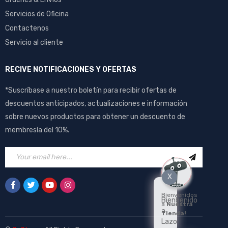
Servicios de Oficina
Contactenos
Servicio al cliente
RECIVE NOTIFICACIONES Y OFERTAS
*Suscríbase a nuestro boletín para recibir ofertas de
descuentos anticipados, actualizaciones e información
sobre nuevos productos para obtener un descuento de
membresía del 10%.
X
Bienvenidos
Bienbenido
a
Nuestra
a
Tienda!
Lazo