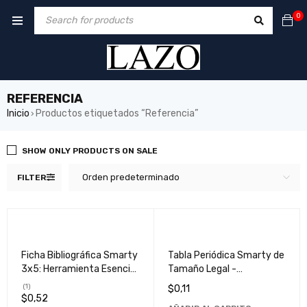
0
REFERENCIA
Inicio
Productos etiquetados “Referencia”
›
SHOW ONLY PRODUCTS ON SALE
Orden predeterminado
FILTER
Ficha Bibliográfica Smarty
Tabla Periódica Smarty de
3x5: Herramienta Esencial
Tamaño Legal -
para Organización y
Herramienta Educativa
(1)
$
0,11
Referencia
Esencial para Estudiantes
$
0,52