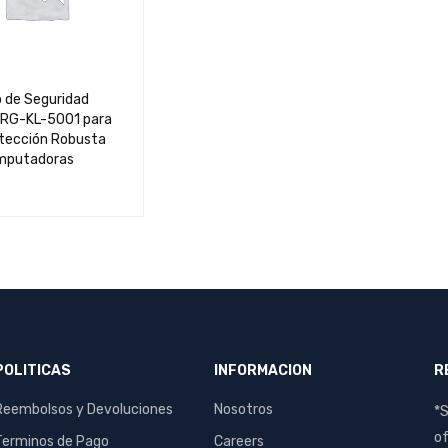
 de Seguridad
RG-KL-5001 para
otección Robusta
mputadoras
AL CARRIT
QUICK
O
VIEW
POLITICAS
INFORMACION
R
Reembolsos y Devoluciones
Nosotros
*S
of
Terminos de Pago
Careers