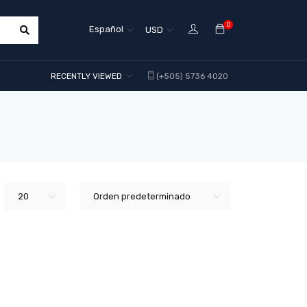
0
Español
USD
RECENTLY VIEWED
(+505) 5736 4020
20
Orden predeterminado