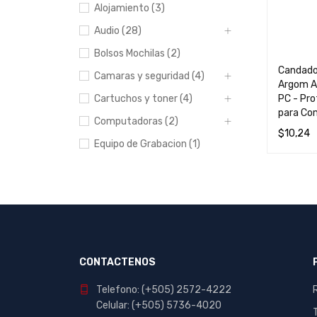
Alojamiento (3)
Audio (28)
Bolsos Mochilas (2)
Candado
Camaras y seguridad (4)
Argom A
PC - Pr
Cartuchos y toner (4)
para Co
Computadoras (2)
$
10,24
Equipo de Grabacion (1)
AÑADIR 
Escolar y Oficina (412)
Hogar (20)
Impresoras (8)
Manualidades (23)
Muebles (1)
CONTACTENOS
Papeleria (44)
Telefono: (+505) 2572-4222
Portables y
Celular: (+505) 5736-4020
entretenimiento (7)