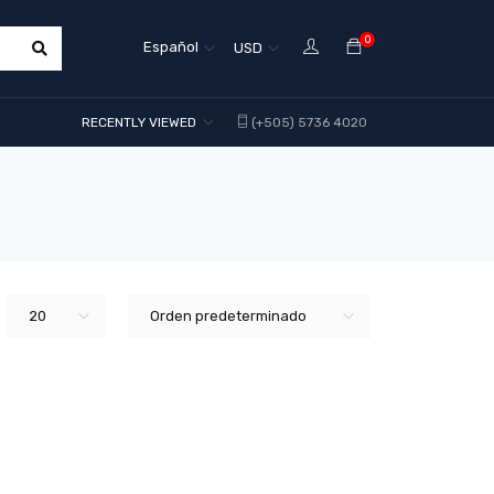
0
Español
USD
RECENTLY VIEWED
(+505) 5736 4020
20
Orden predeterminado