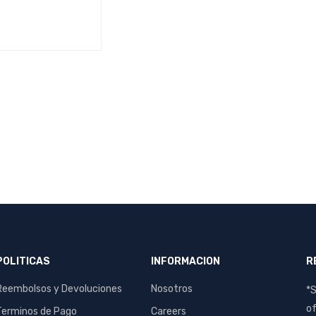
S
QUICK VIEW
POLITICAS
INFORMACION
R
Reembolsos y Devoluciones
Nosotros
*S
of
Terminos de Pago
Careers