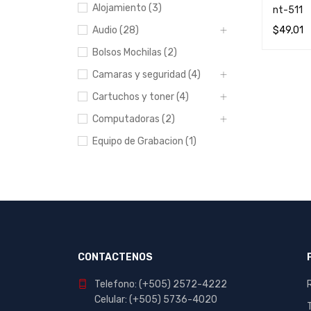
Alojamiento (3)
nt-511
Audio (28)
$
49,01
LEER MÁ
Bolsos Mochilas (2)
Camaras y seguridad (4)
Cartuchos y toner (4)
Computadoras (2)
Equipo de Grabacion (1)
Escolar y Oficina (412)
Hogar (20)
Impresoras (8)
Manualidades (23)
Muebles (1)
CONTACTENOS
Papeleria (44)
Telefono: (+505) 2572-4222
Portables y
Celular: (+505) 5736-4020
entretenimiento (7)