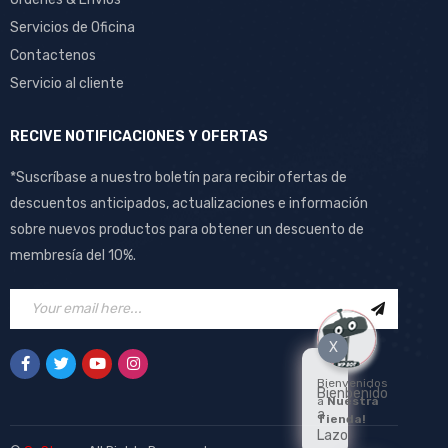
Servicios de Oficina
Contactenos
Servicio al cliente
RECIVE NOTIFICACIONES Y OFERTAS
*Suscríbase a nuestro boletín para recibir ofertas de
descuentos anticipados, actualizaciones e información
sobre nuevos productos para obtener un descuento de
membresía del 10%.
X
Bienvenidos
Bienbenido
a
Nuestra
a
Tienda!
Lazo