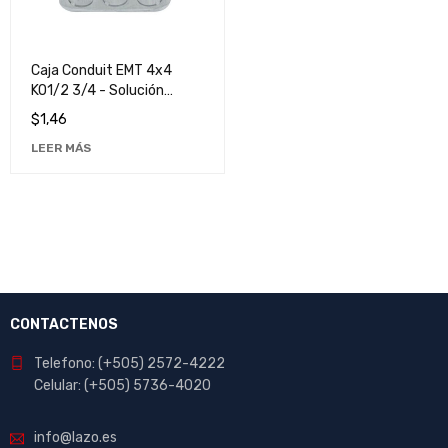
Caja Conduit EMT 4x4
KO1/2 3/4 - Solución
Robusta y Duradera para
$
1,46
Instalaciones Eléctricas
LEER MÁS
CONTACTENOS
Telefono: (+505) 2572-4222
Celular: (+505) 5736-4020
info@lazo.es