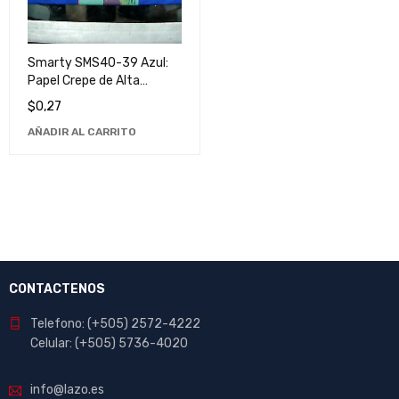
Smarty SMS40-39 Azul:
Papel Crepe de Alta
Calidad para Manualidades
$
0,27
y Decoraciones
AÑADIR AL CARRITO
CONTACTENOS
Telefono: (+505) 2572-4222
Celular: (+505) 5736-4020
info@lazo.es