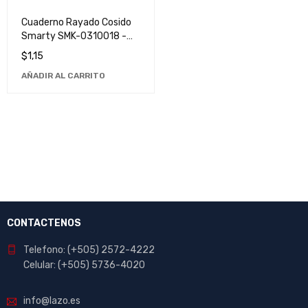
Cuaderno Rayado Cosido
Smarty SMK-0310018 -
Ideal para Notas y Dibujos
$
1,15
AÑADIR AL CARRITO
CONTACTENOS
Telefono: (+505) 2572-4222
Celular: (+505) 5736-4020
info@lazo.es