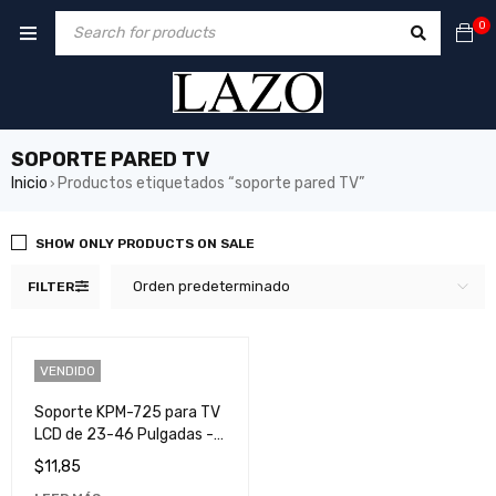
0
SOPORTE PARED TV
Inicio
Productos etiquetados “soporte pared TV”
›
SHOW ONLY PRODUCTS ON SALE
Orden predeterminado
FILTER
VENDIDO
Soporte KPM-725 para TV
LCD de 23-46 Pulgadas -
Compatible con Todos los
$
11,85
Modelos