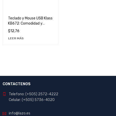
Teclado y Mouse USB Klass
KB672: Comodidad y
Eficiencia para tu
$
12,76
Computadora
LEER MÁS
CONTACTENOS
Telefono: (+505) 2572-4222
Celular: (+505) 5736-4020
info@lazo.es