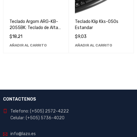
Teclado Argom ARG-KB-
Teclado Klip Kks-050s
2055BK: Teclado de Alta
Estandar
Calidad y Durabilidad para
$
18,21
$
9,03
Computadoras y Laptops
AÑADIR AL CARRITO
AÑADIR AL CARRITO
CONTACTENOS
Telefono: (+505) 2572-4222
Celular: (+505) 5736-4020
info@lazo.es