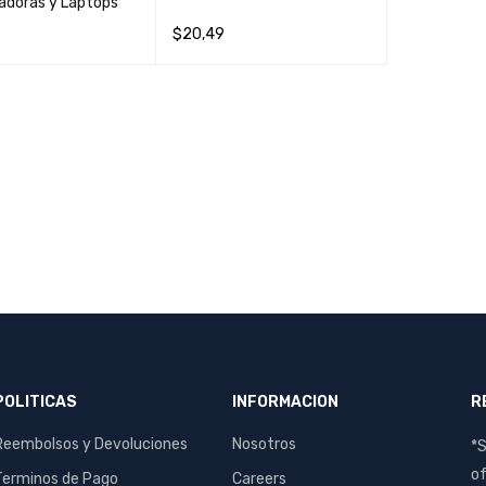
doras y Laptops
$
20,49
AL CARRIT
QUICK
AÑADIR AL CARRIT
QUICK
O
VIEW
O
VIEW
POLITICAS
INFORMACION
R
Reembolsos y Devoluciones
Nosotros
*S
of
Terminos de Pago
Careers