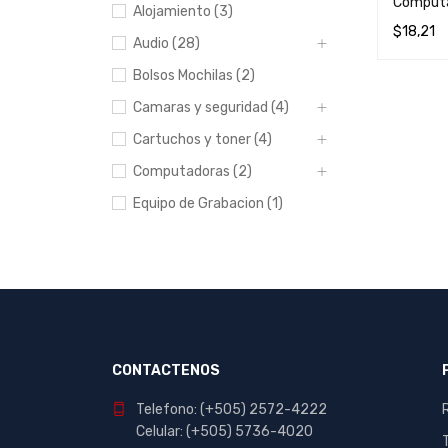
Computa
Alojamiento (3)
$
18,21
Audio (28)
AÑADIR 
Bolsos Mochilas (2)
Camaras y seguridad (4)
Cartuchos y toner (4)
Computadoras (2)
Equipo de Grabacion (1)
Escolar y Oficina (412)
Hogar (20)
Impresoras (8)
Manualidades (23)
Muebles (1)
CONTACTENOS
Papeleria (44)
Telefono: (+505) 2572-4222
Portables y
Celular: (+505) 5736-4020
entretenimiento (7)