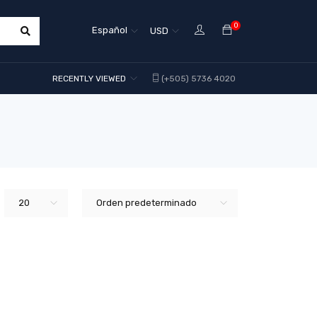
0
Español
USD
RECENTLY VIEWED
(+505) 5736 4020
20
Orden predeterminado