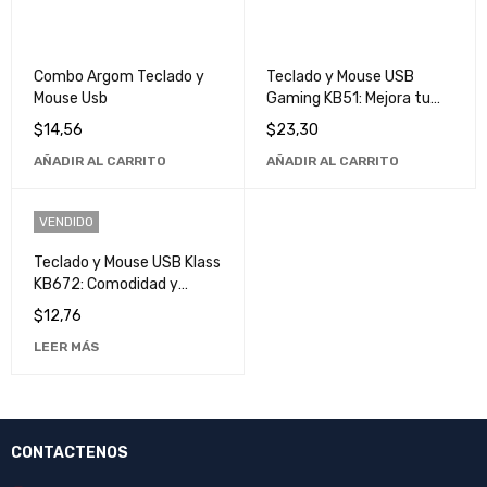
Combo Argom Teclado y
Teclado y Mouse USB
Mouse Usb
Gaming KB51: Mejora tu
Experiencia de Juego con
$
14,56
$
23,30
Alta Velocidad y Precisión
AÑADIR AL CARRITO
AÑADIR AL CARRITO
VENDIDO
Teclado y Mouse USB Klass
KB672: Comodidad y
Eficiencia para tu
$
12,76
Computadora
LEER MÁS
CONTACTENOS