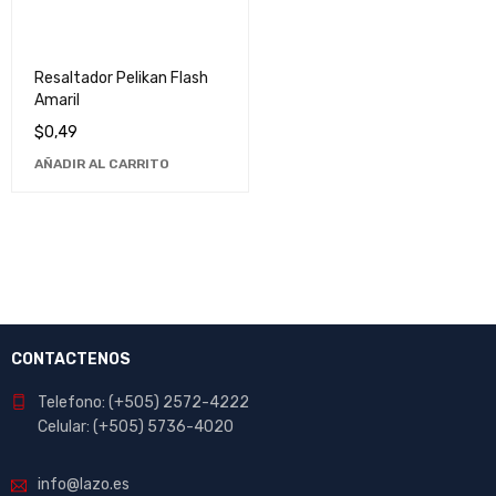
Resaltador Pelikan Flash
Amaril
$
0,49
AÑADIR AL CARRITO
CONTACTENOS
Telefono: (+505) 2572-4222
Celular: (+505) 5736-4020
info@lazo.es