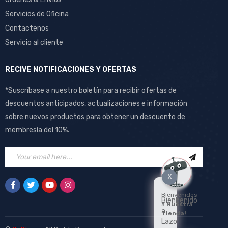
Servicios de Oficina
Contactenos
Servicio al cliente
RECIVE NOTIFICACIONES Y OFERTAS
*Suscríbase a nuestro boletín para recibir ofertas de
descuentos anticipados, actualizaciones e información
sobre nuevos productos para obtener un descuento de
membresía del 10%.
X
Bienvenidos
Bienbenido
a
Nuestra
a
Tienda!
Lazo