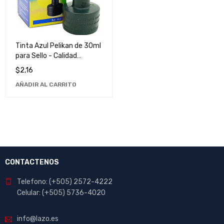
Tinta Azul Pelikan de 30ml
para Sello - Calidad
Superior y Larga Duración
$
2,16
AÑADIR AL CARRITO
CONTACTENOS
Telefono: (+505) 2572-4222
Celular: (+505) 5736-4020
info@lazo.es