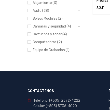
Precisa
Alojamiento (3)
$
0,11
Audio (28)
LEER MÁ
Bolsos Mochilas (2)
Camaras y seguridad (4)
Cartuchos y toner (4)
Computadoras (2)
Equipo de Grabacion (1)
Escolar y Oficina (412)
Hogar (20)
Impresoras (8)
Manualidades (23)
Muebles (1)
CONTACTENOS
Papeleria (44)
Telefono: (+505) 2572-4222
Portables y
Celular: (+505) 5736-4020
entretenimiento (7)