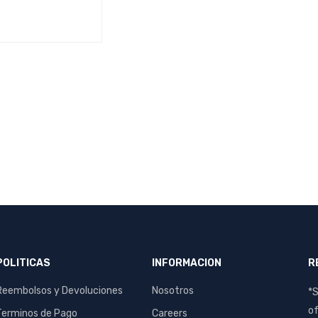
S
QUICK VIEW
POLITICAS
INFORMACION
R
Reembolsos y Devoluciones
Nosotros
*S
of
Terminos de Pago
Careers