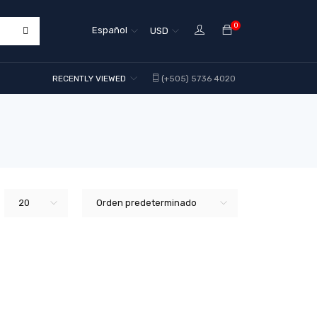
0
Español
USD
RECENTLY VIEWED
(+505) 5736 4020
20
Orden predeterminado