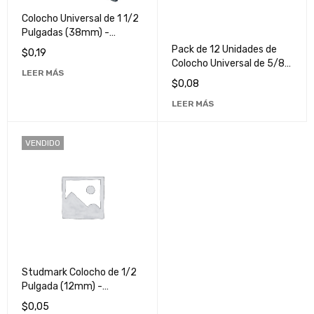
Colocho Universal de 1 1/2
Pulgadas (38mm) -
Herramienta Versátil para
Pack de 12 Unidades de
$
0,19
Todo Uso
Colocho Universal de 5/8"
LEER MÁS
(16mm) - Ideal para
$
0,08
Trabajos de Bricolaje y
LEER MÁS
Construcción
VENDIDO
Studmark Colocho de 1/2
Pulgada (12mm) -
Herramienta de Alta
$
0,05