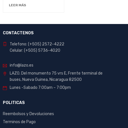
Calidad para Trabajos de
LEER MÁS
Construcción
CONTACTENOS
Telefono: (+505) 2572-4222
Celular: (+505) 5736-4020
info@lazo.es
LAZO. Del monumento 75 vrs E, Frente terminal de
buses, Nueva Guinea, Nicaragua 82500
Lunes -Sabado 7:00am – 7:00pm
POLITICAS
Reembolsos y Devoluciones
Terminos de Pago