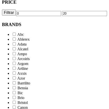
PRICE
Filtrar
Precio
Precio
mínimo
máximo
BRANDS
Abc
Ablerex
Adata
Alcatel
Ampo
Arcoiris
Argom
Artline
Axxis
Azor
Barrilito
Bensia
Bic
Brio
Bristol
Canon