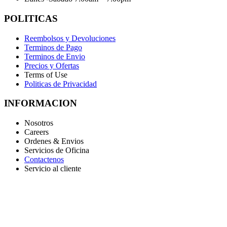
POLITICAS
Reembolsos y Devoluciones
Terminos de Pago
Terminos de Envio
Precios y Ofertas
Terms of Use
Politicas de Privacidad
INFORMACION
Nosotros
Careers
Ordenes & Envios
Servicios de Oficina
Contactenos
Servicio al cliente
RECIVE NOTIFICACIONES Y OFERTAS
*Suscríbase a nuestro boletín para recibir ofertas de descuentos
anticipados, actualizaciones e información sobre nuevos productos
para obtener un descuento de membresía del 10%.