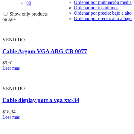
Ordenar por puntuación media
80
Ordenar por los últimos
Ordenar por precio: bajo a alto
Show only products
Ordenar por precio: alto a bajo
on sale
VENDIDO
Cable Argom VGA ARG-CB-0077
$
9,61
Leer más
VENDIDO
Cable display port a vga xtc-34
$
18,34
Leer más