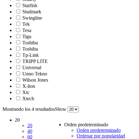
Starfish
Studmark
Swingline
Tek
Tesa
Tigu
Toshiba
Toshiba
Tp-Link
TRIPP LITE
Universal
Unno Tekno
Wilson Jones
X-lion
Xtc
Xtech
Mostrando los 4 resultados
Show
20
Orden predeterminado
20
Orden predeterminado
40
Ordenar por popularidad
60