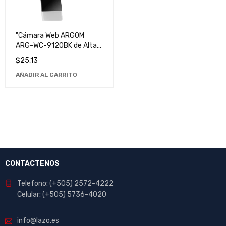
"Cámara Web ARGOM
ARG-WC-9120BK de Alta
Definición para
$
25,13
Videoconferencias y
AÑADIR AL CARRITO
Streaming"
CONTACTENOS
Telefono: (+505) 2572-4222
Celular: (+505) 5736-4020
info@lazo.es