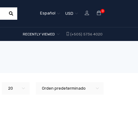
0
Español
USD
RECENTLY VIEWED
(+505) 5736 4020
20
Orden predeterminado