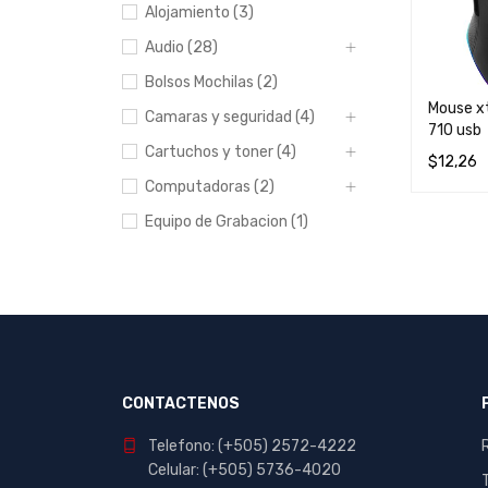
Alojamiento (3)
Audio (28)
Bolsos Mochilas (2)
Mouse x
Camaras y seguridad (4)
710 usb
Cartuchos y toner (4)
$
12,26
Computadoras (2)
LEER MÁ
Equipo de Grabacion (1)
Escolar y Oficina (412)
Hogar (20)
Impresoras (8)
Manualidades (23)
Muebles (1)
CONTACTENOS
Papeleria (44)
Telefono: (+505) 2572-4222
Portables y
Celular: (+505) 5736-4020
entretenimiento (7)