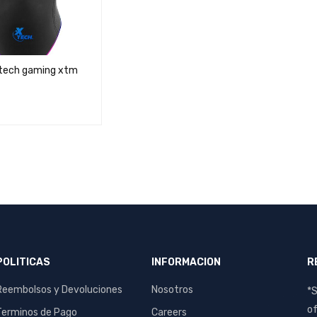
tech gaming xtm
S
QUICK VIEW
POLITICAS
INFORMACION
R
Reembolsos y Devoluciones
Nosotros
*S
of
Terminos de Pago
Careers