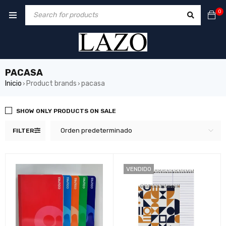
0
PACASA
Inicio
Product brands
pacasa
›
›
SHOW ONLY PRODUCTS ON SALE
Orden predeterminado
FILTER
VENDIDO