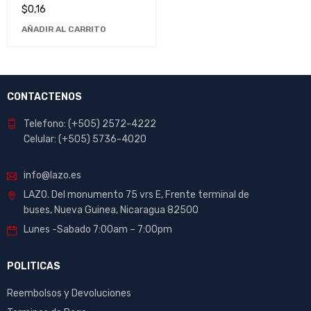
24x36, Ideal para
$
0,16
Manualidades y Proyectos
AÑADIR AL CARRITO
de Arte
CONTACTENOS
Telefono: (+505) 2572-4222
Celular: (+505) 5736-4020
info@lazo.es
LAZO. Del monumento 75 vrs E, Frente terminal de
buses, Nueva Guinea, Nicaragua 82500
Lunes -Sabado 7:00am – 7:00pm
POLITICAS
Reembolsos y Devoluciones