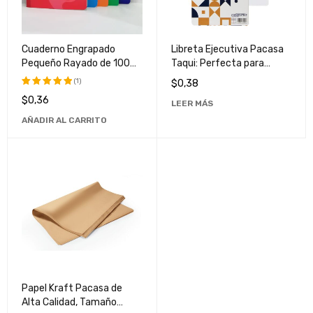
Cuaderno Engrapado
Libreta Ejecutiva Pacasa
Pequeño Rayado de 100
Taqui: Perfecta para
Hojas Pacasa - Ideal para
Notas de Negocios y
(1)
$
0,38
Notas y Dibujos
Reuniones
$
0,36
Valorado
LEER MÁS
con
5.00
AÑADIR AL CARRITO
de 5
Papel Kraft Pacasa de
Alta Calidad, Tamaño