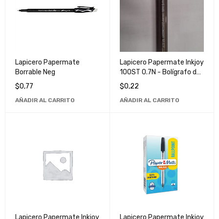
Lapicero Papermate
Lapicero Papermate Inkjoy
Borrable Neg
100ST 0.7N - Bolígrafo de
Tinta Suave y Duradera
$
0,77
$
0,22
para Escritura Cómoda y
AÑADIR AL CARRITO
AÑADIR AL CARRITO
Precisa
Lapicero Papermate Inkjoy
Lapicero Papermate Inkjoy