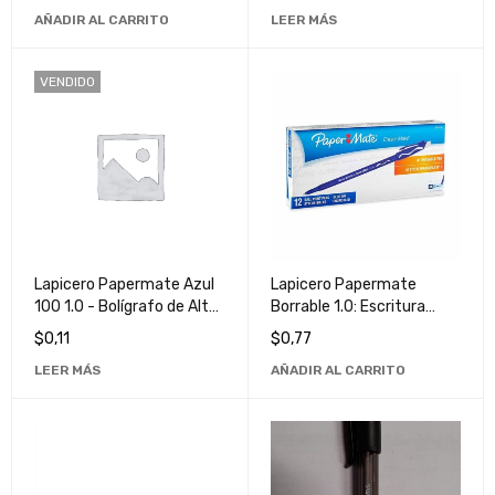
Suave y Precisa
AÑADIR AL CARRITO
LEER MÁS
VENDIDO
Lapicero Papermate Azul
Lapicero Papermate
100 1.0 - Bolígrafo de Alta
Borrable 1.0: Escritura
Calidad para Escritura
Suave y Correcciones
$
0,11
$
0,77
Suave y Precisa
Fáciles para Trabajos
LEER MÁS
AÑADIR AL CARRITO
Impecables