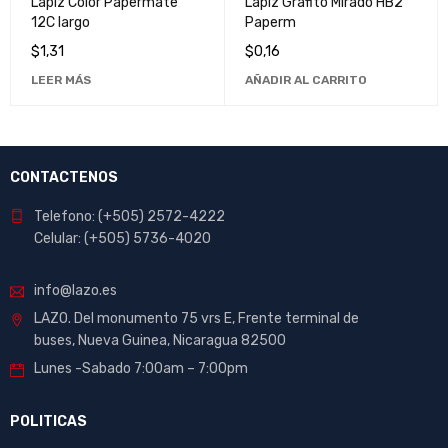
Lapiz Color Papermate
Lapiz Grafito Mirado HB2
12C largo
Paperm
$
1,31
$
0,16
LEER MÁS
AÑADIR AL CARRITO
CONTACTENOS
Telefono: (+505) 2572-4222
Celular: (+505) 5736-4020
info@lazo.es
LAZO. Del monumento 75 vrs E, Frente terminal de
buses, Nueva Guinea, Nicaragua 82500
Lunes -Sabado 7:00am – 7:00pm
POLITICAS