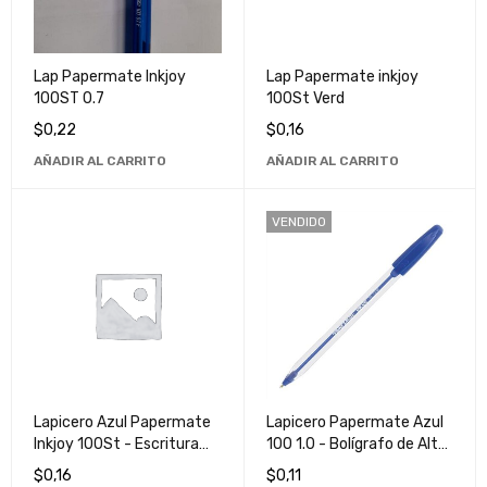
Lap Papermate Inkjoy
Lap Papermate inkjoy
100ST 0.7
100St Verd
$
0,22
$
0,16
AÑADIR AL CARRITO
AÑADIR AL CARRITO
VENDIDO
Lapicero Azul Papermate
Lapicero Papermate Azul
Inkjoy 100St - Escritura
100 1.0 - Bolígrafo de Alta
Suave y Duradera
Calidad para Escritura
$
0,16
$
0,11