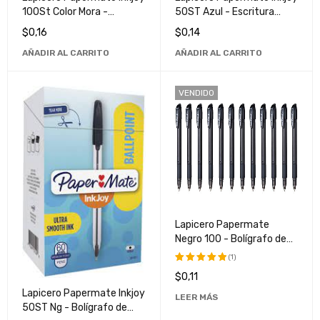
100St Color Mora -
50ST Azul - Escritura
Escritura Suave y
Suave y Duradera
$
0,16
$
0,14
Duradera
AÑADIR AL CARRITO
AÑADIR AL CARRITO
VENDIDO
Lapicero Papermate
Negro 100 - Bolígrafo de
Alta Calidad para Escritura
(1)
Suave y Duradera
$
0,11
Valorado
con
5.00
Lapicero Papermate Inkjoy
LEER MÁS
de 5
50ST Ng - Bolígrafo de