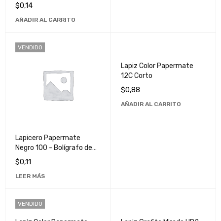
Alta Calidad para Escritura
$
0,14
Suave
AÑADIR AL CARRITO
VENDIDO
Lapiz Color Papermate
12C Corto
$
0,88
AÑADIR AL CARRITO
Lapicero Papermate
Negro 100 - Bolígrafo de
Alta Calidad para Escritura
$
0,11
Suave y Precisa
LEER MÁS
VENDIDO