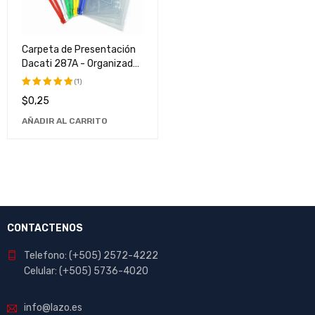
Carpeta de Presentación
Dacati 287A - Organizador
de Documentos de Alta
(1)
Calidad
$
0,25
Valorado
con
5.00
AÑADIR AL CARRITO
de 5
CONTACTENOS
Telefono: (+505) 2572-4222
Celular: (+505) 5736-4020
info@lazo.es