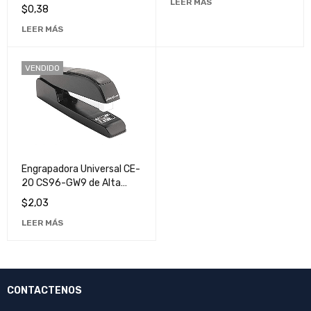
LEER MÁS
para Notas y Dibujos
$
0,38
LEER MÁS
VENDIDO
Engrapadora Universal CE-
20 CS96-GW9 de Alta
Calidad para Uso
$
2,03
Profesional
LEER MÁS
CONTACTENOS