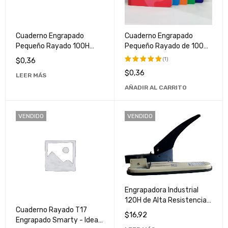
Cuaderno Engrapado
Cuaderno Engrapado
Pequeño Rayado 100H
Pequeño Rayado de 100
Pacasa - Libreta
Hojas Pacasa - Ideal para
(1)
$
0,36
Compacta para Notas y
Notas y Dibujos
$
0,36
Valorado
LEER MÁS
Dibujos
con
5.00
AÑADIR AL CARRITO
de 5
VENDIDO
VENDIDO
Engrapadora Industrial
120H de Alta Resistencia
Cuaderno Rayado T17
para Uso Profesional
$
16,92
Engrapado Smarty - Ideal