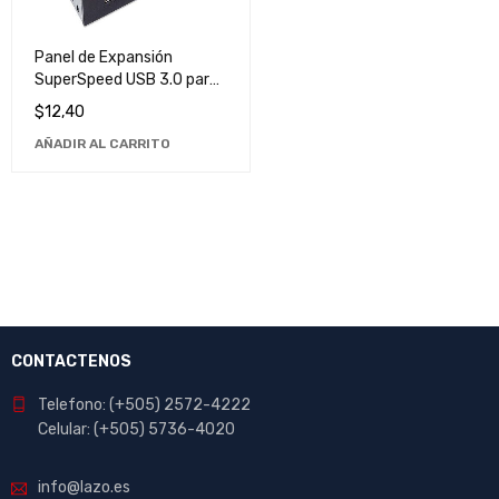
Panel de Expansión
SuperSpeed USB 3.0 para
Bahía de Montaje - Mejora
$
12,40
tu Conexión y Velocidad
AÑADIR AL CARRITO
CONTACTENOS
Telefono: (+505) 2572-4222
Celular: (+505) 5736-4020
info@lazo.es