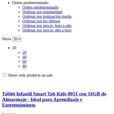
Orden predeterminado
Orden predeterminado
Ordenar por popularidad
Ordenar por puntuación media
Ordenar por los últimos
Ordenar por precio: bajo a alto
Ordenar por precio: alto a bajo
Show
20
20
40
60
80
Show only products on sale
Tablet Infantil Smart Tab Kids 8051 con 16GB de
Almacenaje - Ideal para Aprendizaje y
Entretenimiento