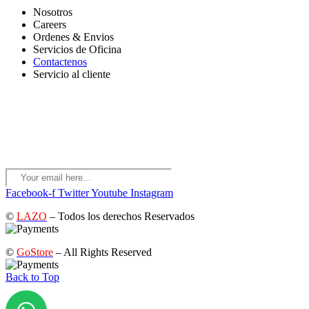
Nosotros
Careers
Ordenes & Envios
Servicios de Oficina
Contactenos
Servicio al cliente
RECIVE NOTIFICACIONES Y OFERTAS
*Suscríbase a nuestro boletín para recibir ofertas de descuentos
anticipados, actualizaciones e información sobre nuevos productos
para obtener un descuento de membresía del 10%.
Facebook-f
Twitter
Youtube
Instagram
©
LAZO
– Todos los derechos Reservados
©
GoStore
– All Rights Reserved
Back to Top