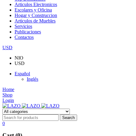
Articulos Electronicos
Escolares y Oficina
Hogar y Construccion
Articulos de Muebles
Servicios
Publicaciones
Contactos
USD
NIO
USD
Español
Inglés
Home
Shop
Login
0
Cart (0)