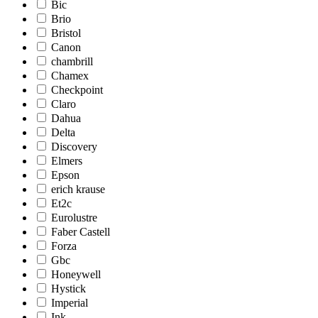
Bic
Brio
Bristol
Canon
chambrill
Chamex
Checkpoint
Claro
Dahua
Delta
Discovery
Elmers
Epson
erich krause
Et2c
Eurolustre
Faber Castell
Forza
Gbc
Honeywell
Hystick
Imperial
Ink