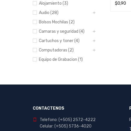
Alojamiento (3)
$
0,90
LEER MÁ
Audio (28)
Bolsos Mochilas (2)
Camaras y seguridad (4)
Cartuchos y toner (4)
Computadoras (2)
Equipo de Grabacion (1)
Escolar y Oficina (412)
Hogar (20)
Impresoras (8)
Manualidades (23)
Muebles (1)
CONTACTENOS
Papeleria (44)
Telefono: (+505) 2572-4222
Portables y
Celular: (+505) 5736-4020
entretenimiento (7)