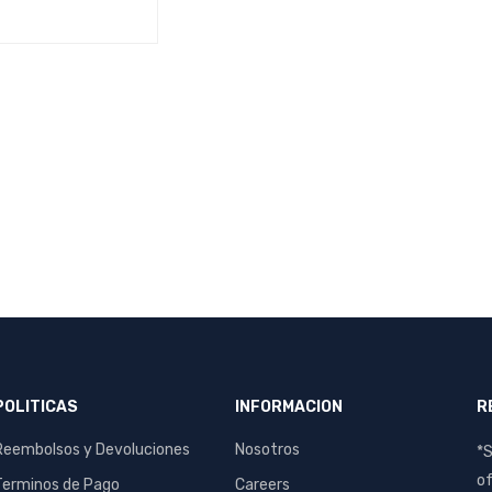
S
QUICK VIEW
POLITICAS
INFORMACION
R
Reembolsos y Devoluciones
Nosotros
*S
of
Terminos de Pago
Careers