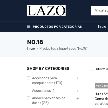
Inicio
PRODUCTOS POR CATEGORIAS
NO.18
Inicio
Productos etiquetados “No.18”
›
SHOP BY CATEGORIES
SHOW O
Accesorios para
computadora (170)
VENDIDO
Accessorios (1)
Hules St
Almacenamientos de
Goma de 
datos (33)
para Uso