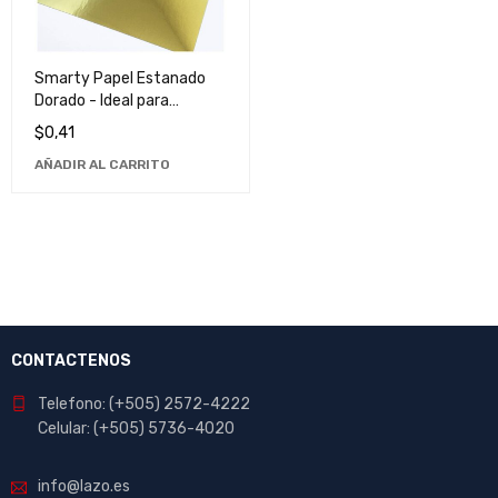
Smarty Papel Estanado
Dorado - Ideal para
Manualidades y
$
0,41
Decoraciones
AÑADIR AL CARRITO
CONTACTENOS
Telefono: (+505) 2572-4222
Celular: (+505) 5736-4020
info@lazo.es