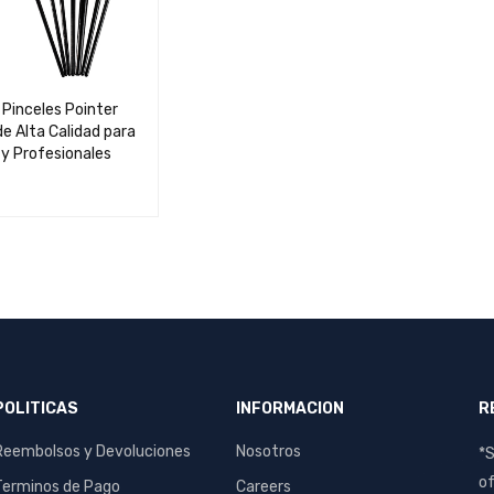
 Pinceles Pointer
e Alta Calidad para
 y Profesionales
AL CARRIT
QUICK
O
VIEW
POLITICAS
INFORMACION
R
Reembolsos y Devoluciones
Nosotros
*S
of
Terminos de Pago
Careers