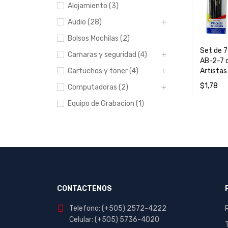
Alojamiento (3)
Audio (28)
Bolsos Mochilas (2)
Set de 7
Camaras y seguridad (4)
AB-2-7 d
Artistas
Cartuchos y toner (4)
$
1,78
Computadoras (2)
AÑADIR 
Equipo de Grabacion (1)
Escolar y Oficina (412)
Hogar (20)
Impresoras (8)
Manualidades (23)
Muebles (1)
CONTACTENOS
Papeleria (44)
Telefono: (+505) 2572-4222
Portables y
Celular: (+505) 5736-4020
entretenimiento (7)