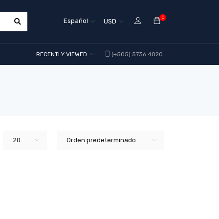
0
Español
USD
RECENTLY VIEWED
(+505) 5736 4020
20
Orden predeterminado