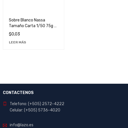
Sobre Blanco Nassa
Tamaño Carta 1/50 75g -
Papelería de Alta Calidad
$
0,03
para Oficina y Hogar
LEER MÁS
CONTACTENOS
Telefono: (+505) 2572-4222
Celular: (+505) 5736-4020
info@lazo.es