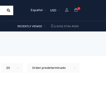
0
Español
USD
RECENTLY VIEWED
(+505) 5736 4020
20
Orden predeterminado