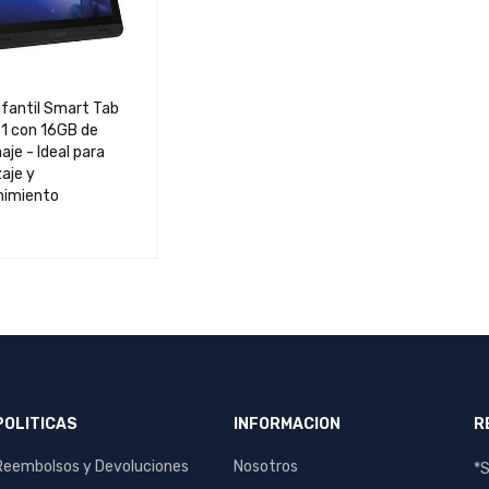
nfantil Smart Tab
51 con 16GB de
je - Ideal para
aje y
nimiento
AL CARRIT
QUICK
O
VIEW
POLITICAS
INFORMACION
R
Reembolsos y Devoluciones
Nosotros
*S