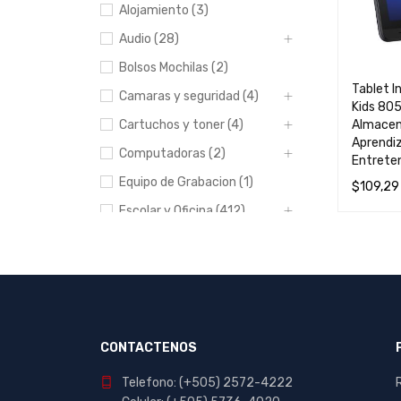
Alojamiento (3)
Audio (28)
Bolsos Mochilas (2)
Tablet I
Camaras y seguridad (4)
Kids 80
Almacena
Cartuchos y toner (4)
Aprendiz
Computadoras (2)
Entrete
Equipo de Grabacion (1)
$
109,29
Escolar y Oficina (412)
AÑADIR 
Hogar (20)
Impresoras (8)
Manualidades (23)
Muebles (1)
CONTACTENOS
Papeleria (44)
Portables y
Telefono: (+505) 2572-4222
entretenimiento (7)