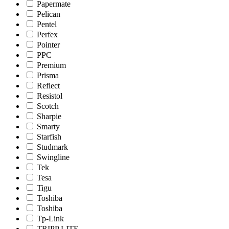
Papermate
Pelican
Pentel
Perfex
Pointer
PPC
Premium
Prisma
Reflect
Resistol
Scotch
Sharpie
Smarty
Starfish
Studmark
Swingline
Tek
Tesa
Tigu
Toshiba
Toshiba
Tp-Link
TRIPP LITE