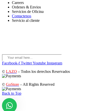
Careers
Ordenes & Envios
Servicios de Oficina
Contactenos
Servicio al cliente
RECIVE NOTIFICACIONES Y OFERTAS
*Suscríbase a nuestro boletín para recibir ofertas de descuentos
anticipados, actualizaciones e información sobre nuevos productos
para obtener un descuento de membresía del 10%.
Facebook-f
Twitter
Youtube
Instagram
©
LAZO
– Todos los derechos Reservados
©
GoStore
– All Rights Reserved
Back to Top