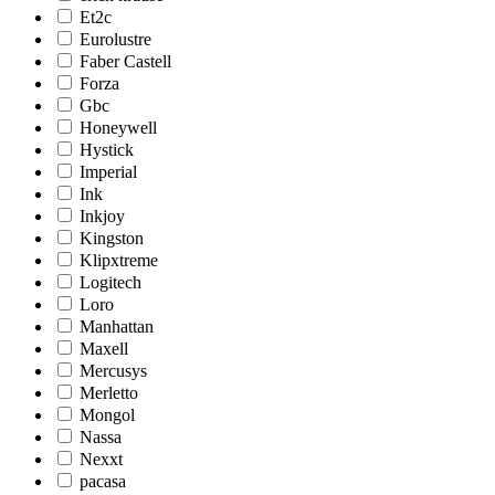
Et2c
Eurolustre
Faber Castell
Forza
Gbc
Honeywell
Hystick
Imperial
Ink
Inkjoy
Kingston
Klipxtreme
Logitech
Loro
Manhattan
Maxell
Mercusys
Merletto
Mongol
Nassa
Nexxt
pacasa