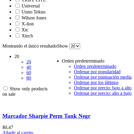
Universal
Unno Tekno
Wilson Jones
X-lion
Xtc
Xtech
Mostrando el único resultado
Show
20
Orden predeterminado
20
Orden predeterminado
40
Ordenar por popularidad
60
Ordenar por puntuación media
80
Ordenar por los últimos
Ordenar por precio: bajo a alto
Show only products
Ordenar por precio: alto a bajo
on sale
Marcador Sharpie Perm Tank Negr
$
0,47
Añadir al carrito