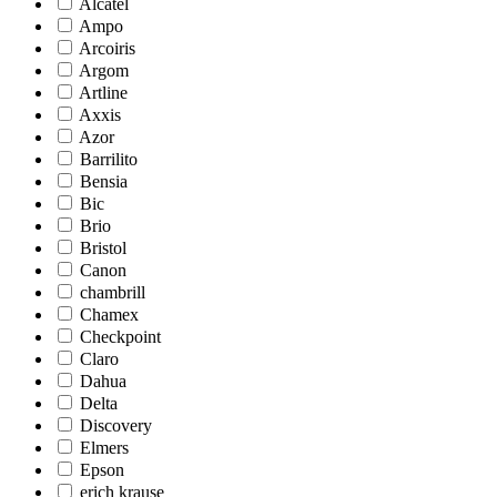
Alcatel
Ampo
Arcoiris
Argom
Artline
Axxis
Azor
Barrilito
Bensia
Bic
Brio
Bristol
Canon
chambrill
Chamex
Checkpoint
Claro
Dahua
Delta
Discovery
Elmers
Epson
erich krause