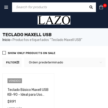
0
TECLADO MAXELL USB
Inicio
Productos etiquetados “Teclado Maxell USB”
›
SHOW ONLY PRODUCTS ON SALE
Orden predeterminado
FILTER
VENDIDO
Teclado Básico Maxell USB
KB-90 - Ideal para Uso
Diario y Oficina
$
9,91