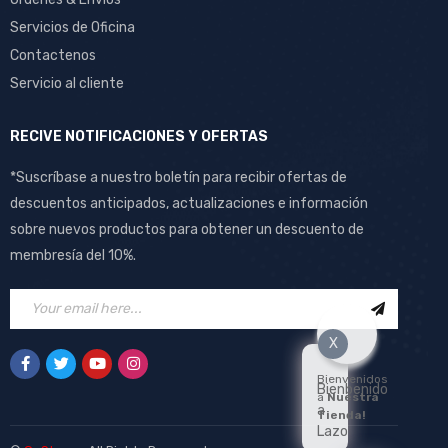
Servicios de Oficina
Contactenos
Servicio al cliente
RECIVE NOTIFICACIONES Y OFERTAS
*Suscríbase a nuestro boletín para recibir ofertas de
descuentos anticipados, actualizaciones e información
sobre nuevos productos para obtener un descuento de
membresía del 10%.
X
Bienvenidos
Bienbenido
a
Nuestra
a
Tienda!
Lazo