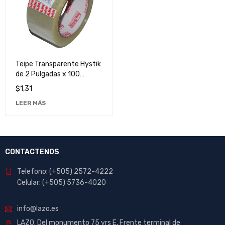
Teipe Transparente Hystik
de 2 Pulgadas x 100
Yardas - Cinta Adhesiva
$
1,31
de Alta Calidad
LEER MÁS
CONTACTENOS
Telefono: (+505) 2572-4222
Celular: (+505) 5736-4020
info@lazo.es
LAZO. Del monumento 75 vrs E, Frente terminal de