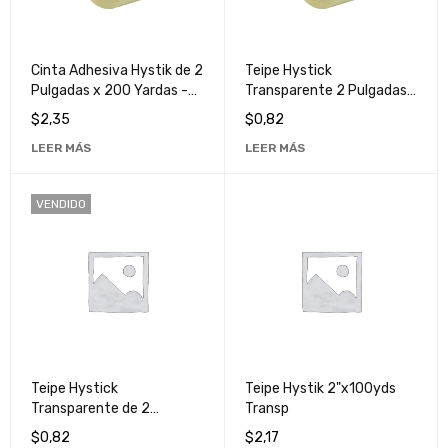
Cinta Adhesiva Hystik de 2
Teipe Hystick
Pulgadas x 200 Yardas -
Transparente 2 Pulgadas
Teipe Resistente y
x 90 Yardas - Cinta
$
2,35
$
0,82
Duradero
Adhesiva de Alta
LEER MÁS
LEER MÁS
Resistencia
VENDIDO
Teipe Hystick
Teipe Hystik 2"x100yds
Transparente de 2
Transp
Pulgadas x 90 Yardas -
$
0,82
$
2,17