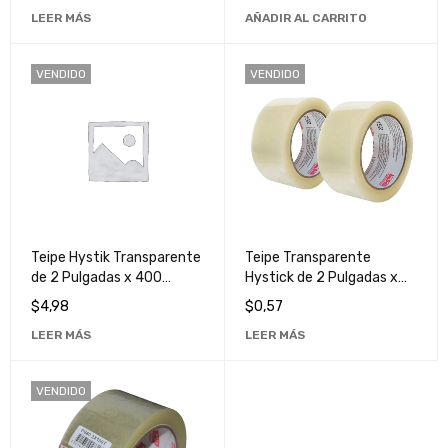
Cinta Adhesiva de Alta
LEER MÁS
AÑADIR AL CARRITO
Calidad
VENDIDO
VENDIDO
Teipe Hystik Transparente
Teipe Transparente
de 2 Pulgadas x 400
Hystick de 2 Pulgadas x
Yardas - Cinta Adhesiva
40 Yardas - Cinta
$
4,98
$
0,57
de Alta Calidad
Adhesiva Resistente y
LEER MÁS
LEER MÁS
Duradera
VENDIDO