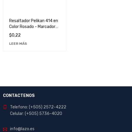
Resaltador Pelikan 414 en
Color Rosado - Marcador
Fluorescente de Alta
$
0,22
Calidad
LEER MÁS
CONTACTENOS
Telefono: (+505) 2572-4222
Celular: (+505) 5736-4020
info@lazo.es