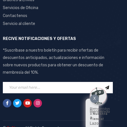
Servicios de Oficina
Contactenos
Servicio al cliente
RECIVE NOTIFICACIONES Y OFERTAS
*Suscríbase a nuestro boletín para recibir ofertas de
descuentos anticipados, actualizaciones e información
sobre nuevos productos para obtener un descuento de
membresía del 10%.
X
Bienvenidos
Bienbenido
a
Nuestra
a
Tienda!
Lazo