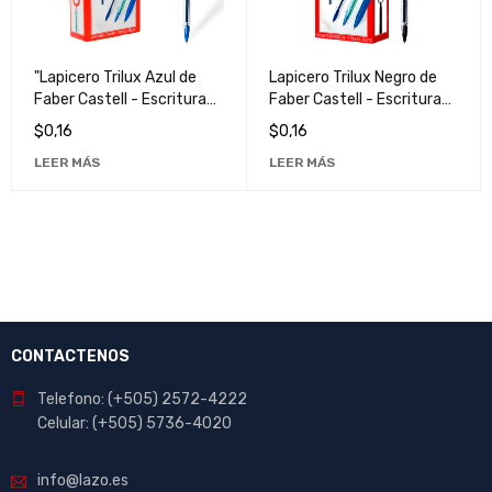
"Lapicero Trilux Azul de
Lapicero Trilux Negro de
Faber Castell - Escritura
Faber Castell - Escritura
Suave y Duradera"
Suave y Duradera
$
0,16
$
0,16
LEER MÁS
LEER MÁS
CONTACTENOS
Telefono: (+505) 2572-4222
Celular: (+505) 5736-4020
info@lazo.es