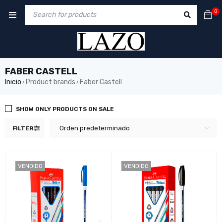
0
FABER CASTELL
Inicio
Product brands
Faber Castell
›
›
SHOW ONLY PRODUCTS ON SALE
Orden predeterminado
FILTER
VENDIDO
VENDIDO