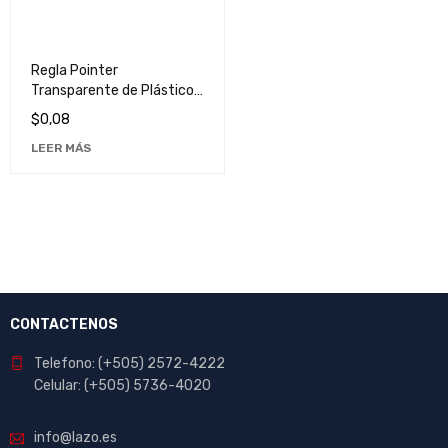
Regla Pointer
Transparente de Plástico
de 30cm - Herramienta
$
0,08
Escolar y de Oficina
LEER MÁS
CONTACTENOS
Telefono: (+505) 2572-4222
Celular: (+505) 5736-4020
info@lazo.es