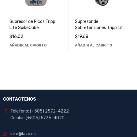
Supresor de Picos Tripp
Supresor de
Lite SpikeCube:
Sobretensiones Tripp Lite
Protección de Alta Calidad
SK120USB - Protección de
$
16,02
$
19,68
para tus Dispositivos
Alta Calidad para
AÑADIR AL CARRITO
AÑADIR AL CARRITO
Dispositivos USB
CONTACTENOS
Telefono: (+505) 2572-4222
Celular: (+505) 5736-4020
info@lazo.es